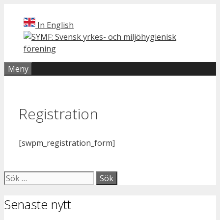
Hoppa
till
In English
innehåll
Meny
Registration
[swpm_registration_form]
Sök
efter:
Senaste nytt