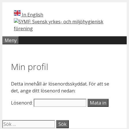
Hoppa
till
In English
innehåll
Meny
Min profil
Detta innehåll är lösenordsskyddat. För att se
det, ange ditt lösenord nedan:
Lösenord:
Sök