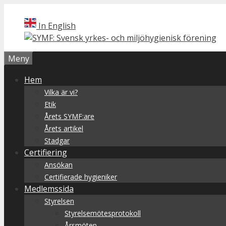
Hoppa
till
In English
innehåll
Meny
Hem
Vilka är vi?
Etik
Årets SYMF:are
Årets artikel
Stadgar
Certifiering
Ansökan
Certifierade hygieniker
Medlemssida
Styrelsen
Styrelsemötesprotokoll
Årsmöten