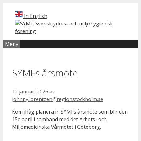
Hoppa
till
In English
innehåll
Meny
SYMFs årsmöte
12 januari 2026
av
johnny.lorentzen@regionstockholm.se
Kom ihåg planera in SYMFs årsmöte som blir den
15e april i samband med det Arbets- och
Miljömedicinska Vårmötet i Göteborg.