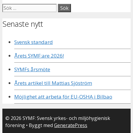
Sök
efter:
Senaste nytt
Svensk standard
Årets SYMF:are 2026!
SYMFs årsmöte
Årets artikel till Mattias Sjöström
Möjlighet att arbeta för EU-OSHA i Bilbao
© 2026 SYMF: Svensk yrkes- och miljöhygienisk
förening
• Byggt med
GeneratePress